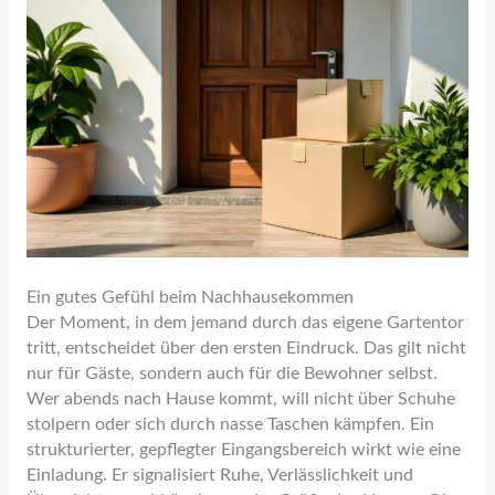
Ein gutes Gefühl beim Nachhausekommen
Der Moment, in dem jemand durch das eigene Gartentor
tritt, entscheidet über den ersten Eindruck. Das gilt nicht
nur für Gäste, sondern auch für die Bewohner selbst.
Wer abends nach Hause kommt, will nicht über Schuhe
stolpern oder sich durch nasse Taschen kämpfen. Ein
strukturierter, gepflegter Eingangsbereich wirkt wie eine
Einladung. Er signalisiert Ruhe, Verlässlichkeit und