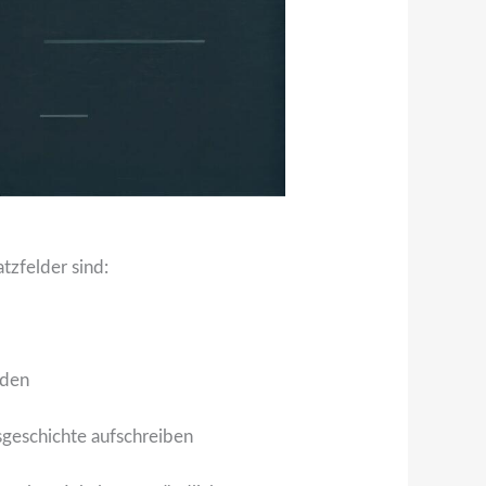
tzfelder sind:
eden
sgeschichte aufschreiben