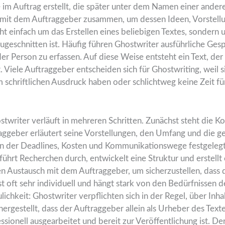
te im Auftrag erstellt, die später unter dem Namen einer ande
g mit dem Auftraggeber zusammen, um dessen Ideen, Vorstell
cht einfach um das Erstellen eines beliebigen Textes, sonder
ugeschnitten ist. Häufig führen Ghostwriter ausführliche Ges
er Person zu erfassen. Auf diese Weise entsteht ein Text, der
. Viele Auftraggeber entscheiden sich für Ghostwriting, weil 
 schriftlichen Ausdruck haben oder schlichtweg keine Zeit fü
writer verläuft in mehreren Schritten. Zunächst steht die K
aggeber erläutert seine Vorstellungen, den Umfang und die g
e, in der Deadlines, Kosten und Kommunikationswege festgele
 führt Recherchen durch, entwickelt eine Struktur und erstell
en Austausch mit dem Auftraggeber, um sicherzustellen, dass
t oft sehr individuell und hängt stark von den Bedürfnissen d
lichkeit: Ghostwriter verpflichten sich in der Regel, über Inh
hergestellt, dass der Auftraggeber allein als Urheber des T
essionell ausgearbeitet und bereit zur Veröffentlichung ist. De