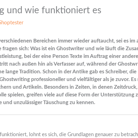
g und wie funktioniert es
Shoptester
in verschiedenen Bereichen immer wieder auftaucht, sei es i
le fragen sich: Was ist ein Ghostwriter und wie läuft die Zu
tleistung, bei der eine Person Texte im Auftrag einer andere
tritt nach außen hin als Verfasser auf, während der Ghostwri
ine lange Tradition. Schon in der Antike gab es Schreiber, di
Ghostwriting professioneller und vielfältiger als je zuvor. E
chern und Artikeln. Besonders in Zeiten, in denen Zeitdruc
lle spielen, greifen viele auf diese Form der Unterstützung 
fe und unzulässiger Täuschung zu kennen.
unktioniert, lohnt es sich, die Grundlagen genauer zu betrac