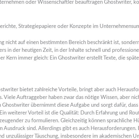
ternehmen oder Wissenschaftler beauftragen Ghostwriter, ko
Berichte, Strategiepapiere oder Konzepte im Unternehmensu
ing nicht auf einen bestimmten Bereich beschränkt ist, sondern
in der heutigen Zeit, in der Inhalte schnell und professionel
er Kern immer gleich: Ein Ghostwriter erstellt Texte, die spä
riter bietet zahlreiche Vorteile, bringt aber auch Herausfor
nis. Viele Auftraggeber haben zwar das nötige Wissen, aber nic
in Ghostwriter übernimmt diese Aufgabe und sorgt dafür, dass 
 Ein weiterer Vorteil ist die Qualität: Durch Erfahrung und Rou
berzeugender zu formulieren. Gleichzeitig können sprachlich
m Ausdruck sind. Allerdings gibt es auch Herausforderungen.
nd unzulässiger Täuschung, insbesondere im akademischen Um