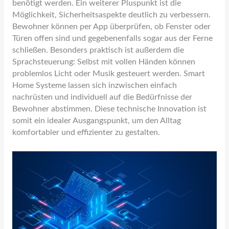
benötigt werden. Ein weiterer Pluspunkt ist die
Möglichkeit, Sicherheitsaspekte deutlich zu verbessern.
Bewohner können per App überprüfen, ob Fenster oder
Türen offen sind und gegebenenfalls sogar aus der Ferne
schließen. Besonders praktisch ist außerdem die
Sprachsteuerung: Selbst mit vollen Händen können
problemlos Licht oder Musik gesteuert werden. Smart
Home Systeme lassen sich inzwischen einfach
nachrüsten und individuell auf die Bedürfnisse der
Bewohner abstimmen. Diese technische Innovation ist
somit ein idealer Ausgangspunkt, um den Alltag
komfortabler und effizienter zu gestalten.