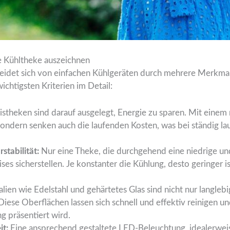
 Kühltheke auszeichnen
eidet sich von einfachen Kühlgeräten durch mehrere Merkmale
ichtigsten Kriterien im Detail:
theken sind darauf ausgelegt, Energie zu sparen. Mit einem 
sondern senken auch die laufenden Kosten, was bei ständig la
stabilität:
Nur eine Theke, die durchgehend eine niedrige und
ses sicherstellen. Je konstanter die Kühlung, desto geringer is
lien wie Edelstahl und gehärtetes Glas sind nicht nur langle
Diese Oberflächen lassen sich schnell und effektiv reinigen u
g präsentiert wird.
it:
Eine ansprechend gestaltete LED-Beleuchtung, idealerweise