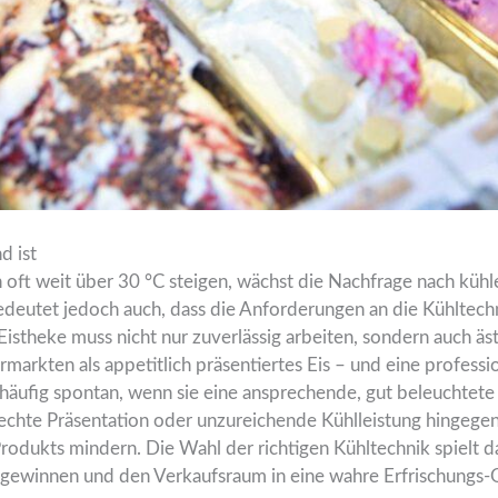
d ist
ft weit über 30 °C steigen, wächst die Nachfrage nach kühl
deutet jedoch auch, dass die Anforderungen an die Kühltechn
 Eistheke muss nicht nur zuverlässig arbeiten, sondern auch äs
ermarkten als appetitlich präsentiertes Eis – und eine professi
äufig spontan, wenn sie eine ansprechende, gut beleuchtete E
hlechte Präsentation oder unzureichende Kühlleistung hingege
Produkts mindern. Die Wahl der richtigen Kühltechnik spielt 
gewinnen und den Verkaufsraum in eine wahre Erfrischungs-