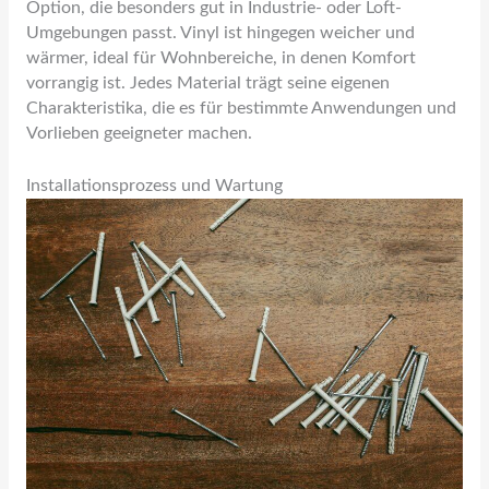
Option, die besonders gut in Industrie- oder Loft-
Umgebungen passt. Vinyl ist hingegen weicher und
wärmer, ideal für Wohnbereiche, in denen Komfort
vorrangig ist. Jedes Material trägt seine eigenen
Charakteristika, die es für bestimmte Anwendungen und
Vorlieben geeigneter machen.
Installationsprozess und Wartung