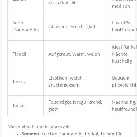
antibakteriell
modisch
Satin
Luxuriös,
Glänzend, weich, glatt
(Baumwolle)
hautfreundl
Ideal für ka
Flanell
Aufgeraut, warm, weich
Nächte,
kuschelig
Elastisch, weich,
Bequem,
Jersey
anschmiegsam
pflegeleicht
Feuchtigkeitsregulierend,
Nachhaltig,
Tencel
glatt
hautfreundl
Materialwahl nach Jahreszeit
Sommer:
Leichte Baumwolle, Perkal, Leinen für