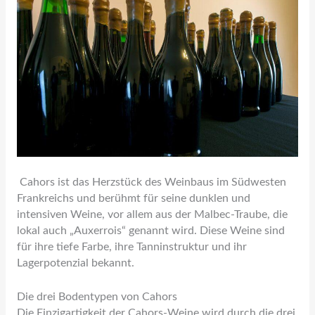
Cahors ist das Herzstück des Weinbaus im Südwesten
Frankreichs und berühmt für seine dunklen und
intensiven Weine, vor allem aus der Malbec-Traube, die
lokal auch „Auxerrois“ genannt wird. Diese Weine sind
für ihre tiefe Farbe, ihre Tanninstruktur und ihr
Lagerpotenzial bekannt.
Die drei Bodentypen von Cahors
Die Einzigartigkeit der Cahors-Weine wird durch die drei